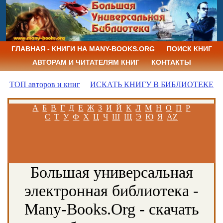
ГЛАВНАЯ - КНИГИ НА MANY-BOOKS.ORG
ПОИСК КНИГ
АВТОРАМ И ЧИТАТЕЛЯМ КНИГ
КОНТАКТЫ
ТОП авторов и книг
ИСКАТЬ КНИГУ В БИБЛИОТЕКЕ
А
Б
В
Г
Д
Е
Ж
З
И
Й
К
Л
М
Н
О
П
Р
С
Т
У
Ф
Х
Ц
Ч
Ш
Щ
Э
Ю
Я
AZ
Большая универсальная
электронная библиотека -
Many-Books.Org - скачать