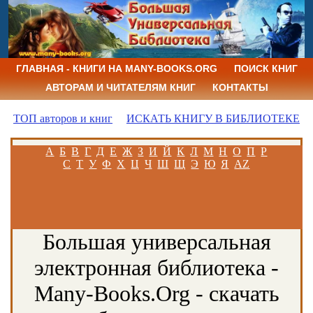
ГЛАВНАЯ - КНИГИ НА MANY-BOOKS.ORG
ПОИСК КНИГ
АВТОРАМ И ЧИТАТЕЛЯМ КНИГ
КОНТАКТЫ
ТОП авторов и книг
ИСКАТЬ КНИГУ В БИБЛИОТЕКЕ
А
Б
В
Г
Д
Е
Ж
З
И
Й
К
Л
М
Н
О
П
Р
С
Т
У
Ф
Х
Ц
Ч
Ш
Щ
Э
Ю
Я
AZ
Большая универсальная
электронная библиотека -
Many-Books.Org - скачать