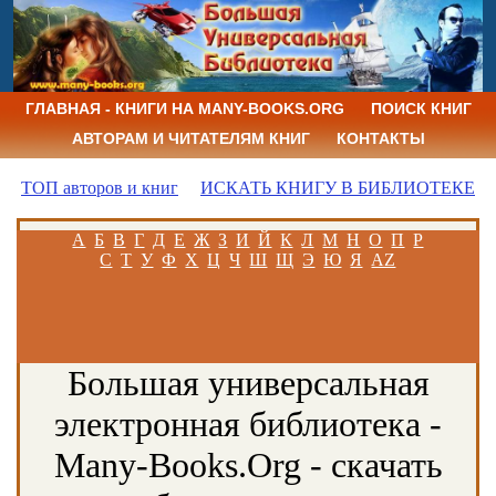
ГЛАВНАЯ - КНИГИ НА MANY-BOOKS.ORG
ПОИСК КНИГ
АВТОРАМ И ЧИТАТЕЛЯМ КНИГ
КОНТАКТЫ
ТОП авторов и книг
ИСКАТЬ КНИГУ В БИБЛИОТЕКЕ
А
Б
В
Г
Д
Е
Ж
З
И
Й
К
Л
М
Н
О
П
Р
С
Т
У
Ф
Х
Ц
Ч
Ш
Щ
Э
Ю
Я
AZ
Большая универсальная
электронная библиотека -
Many-Books.Org - скачать