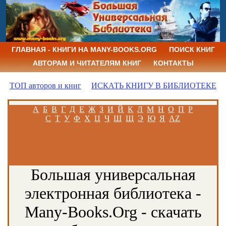
ГЛАВНАЯ - КНИГИ НА MANY-BOOKS.ORG
ПОИСК КНИГ
АВТОРАМ И ЧИТАТЕЛЯМ КНИГ
КОНТАКТЫ
ТОП авторов и книг
ИСКАТЬ КНИГУ В БИБЛИОТЕКЕ
А
Б
В
Г
Д
Е
Ж
З
И
Й
К
Л
М
Н
О
П
Р
С
Т
У
Ф
Х
Ц
Ч
Ш
Щ
Э
Ю
Я
AZ
Большая универсальная
электронная библиотека -
Many-Books.Org - скачать