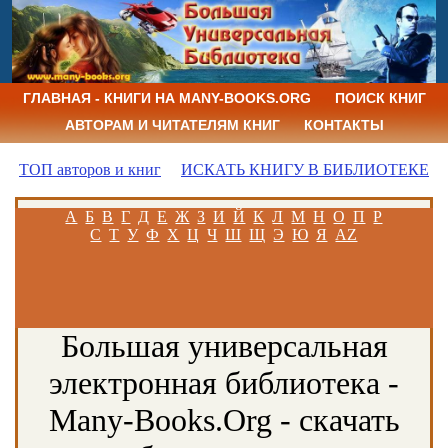
ГЛАВНАЯ - КНИГИ НА MANY-BOOKS.ORG
ПОИСК КНИГ
АВТОРАМ И ЧИТАТЕЛЯМ КНИГ
КОНТАКТЫ
ТОП авторов и книг
ИСКАТЬ КНИГУ В БИБЛИОТЕКЕ
А
Б
В
Г
Д
Е
Ж
З
И
Й
К
Л
М
Н
О
П
Р
С
Т
У
Ф
Х
Ц
Ч
Ш
Щ
Э
Ю
Я
AZ
Большая универсальная
электронная библиотека -
Many-Books.Org - скачать