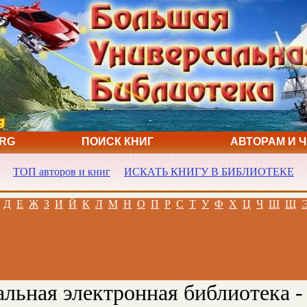
ORG
ПОИСК КНИГ
АВТОРАМ И 
ТОП авторов и книг
ИСКАТЬ КНИГУ В БИБЛИОТЕКЕ
Д
Е
Ж
З
И
Й
К
Л
М
Н
О
П
Р
С
Т
У
Ф
Х
Ц
Ч
Ш
Щ
льная электронная библиотека -