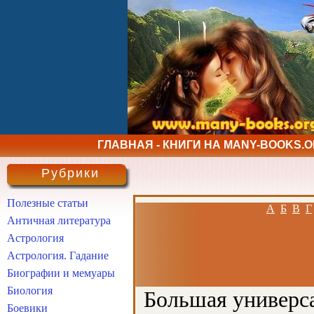
ГЛАВНАЯ - КНИГИ НА MANY-BOOKS.
Рубрики
Полезные статьи
А
Б
В
Г
Античная литература
Астрология
Астрология. Гадание
Биографии и мемуары
Биология
Большая универса
Боевики