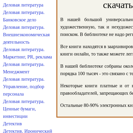
скачат
Деловая литература
Деловая литература.
В нашей большой универсально
Банковское дело
художественную, так и нехудожес
Деловая литература.
поиском. В библиотеке не надо реги
Внешнеэкономическая
деятельность
Все книги находятся в заархивиров
Деловая литература.
книги онлайн, то также можете лег
Маркетинг, PR, реклама
Деловая литература.
В нашей библиотеке собраны около
Менеджмент
порядка 100 тысяч - это связано с
Деловая литература.
Некоторые книги платные и от н
Управление, подбор
правообладателей, запрещающих бе
персонала
Деловая литература.
Остальные 80-90% электронных кни
Ценные бумаги,
инвестиции
Детектив
Детектив. Иронический