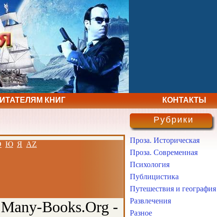
ЧИТАТЕЛЯМ КНИГ
КОНТАКТЫ
Рубрики
Проза. Историческая
Э
Ю
Я
AZ
Проза. Современная
Психология
Публицистика
Путешествия и география
Развлечения
 Many-Books.Org -
Разное