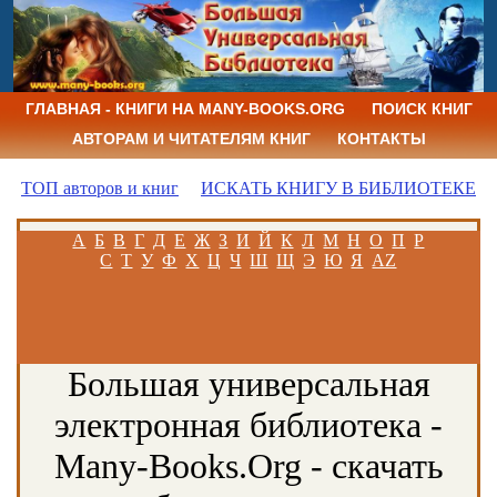
ГЛАВНАЯ - КНИГИ НА MANY-BOOKS.ORG
ПОИСК КНИГ
АВТОРАМ И ЧИТАТЕЛЯМ КНИГ
КОНТАКТЫ
ТОП авторов и книг
ИСКАТЬ КНИГУ В БИБЛИОТЕКЕ
А
Б
В
Г
Д
Е
Ж
З
И
Й
К
Л
М
Н
О
П
Р
С
Т
У
Ф
Х
Ц
Ч
Ш
Щ
Э
Ю
Я
AZ
Большая универсальная
электронная библиотека -
Many-Books.Org - скачать