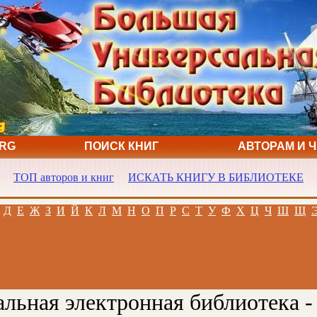
ORG
ПОИСК КНИГ
АВТОРАМ И 
ТОП авторов и книг
ИСКАТЬ КНИГУ В БИБЛИОТЕКЕ
Д
Е
Ж
З
И
Й
К
Л
М
Н
О
П
Р
С
Т
У
Ф
Х
Ц
Ч
Ш
Щ
льная электронная библиотека -