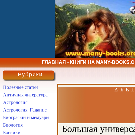
ГЛАВНАЯ - КНИГИ НА MANY-BOOKS.
Рубрики
Полезные статьи
А
Б
В
Г
Античная литература
Астрология
Астрология. Гадание
Биографии и мемуары
Биология
Большая универса
Боевики