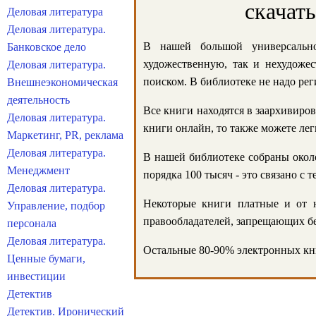
скачат
Деловая литература
Деловая литература.
В нашей большой универсально
Банковское дело
художественную, так и нехудожес
Деловая литература.
поиском. В библиотеке не надо реги
Внешнеэкономическая
деятельность
Все книги находятся в заархивиров
Деловая литература.
книги онлайн, то также можете лег
Маркетинг, PR, реклама
Деловая литература.
В нашей библиотеке собраны около
Менеджмент
порядка 100 тысяч - это связано с
Деловая литература.
Некоторые книги платные и от н
Управление, подбор
правообладателей, запрещающих бе
персонала
Деловая литература.
Остальные 80-90% электронных кни
Ценные бумаги,
инвестиции
Детектив
Детектив. Иронический