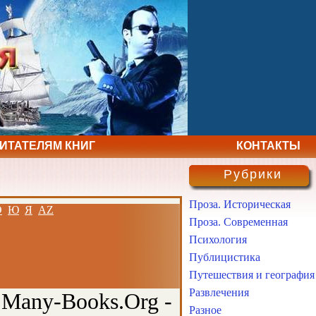
ЧИТАТЕЛЯМ КНИГ
КОНТАКТЫ
Рубрики
Проза. Историческая
Э
Ю
Я
AZ
Проза. Современная
Психология
Публицистика
Путешествия и география
Развлечения
 Many-Books.Org -
Разное