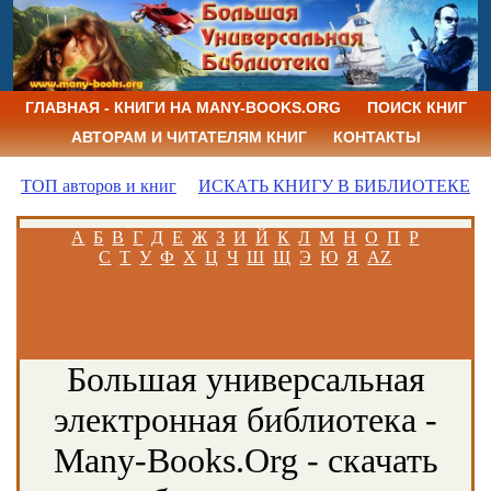
ГЛАВНАЯ - КНИГИ НА MANY-BOOKS.ORG
ПОИСК КНИГ
АВТОРАМ И ЧИТАТЕЛЯМ КНИГ
КОНТАКТЫ
ТОП авторов и книг
ИСКАТЬ КНИГУ В БИБЛИОТЕКЕ
А
Б
В
Г
Д
Е
Ж
З
И
Й
К
Л
М
Н
О
П
Р
С
Т
У
Ф
Х
Ц
Ч
Ш
Щ
Э
Ю
Я
AZ
Большая универсальная
электронная библиотека -
Many-Books.Org - скачать