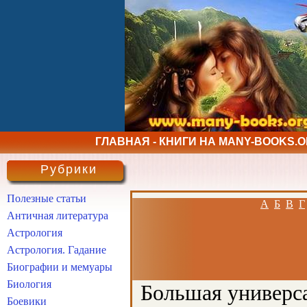
ГЛАВНАЯ - КНИГИ НА MANY-BOOKS.
Рубрики
Полезные статьи
А
Б
В
Г
Античная литература
Астрология
Астрология. Гадание
Биографии и мемуары
Биология
Большая универса
Боевики