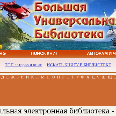
ORG
ПОИСК КНИГ
АВТОРАМ И 
ТОП авторов и книг
ИСКАТЬ КНИГУ В БИБЛИОТЕКЕ
Д
Е
Ж
З
И
Й
К
Л
М
Н
О
П
Р
С
Т
У
Ф
Х
Ц
Ч
Ш
Щ
льная электронная библиотека -