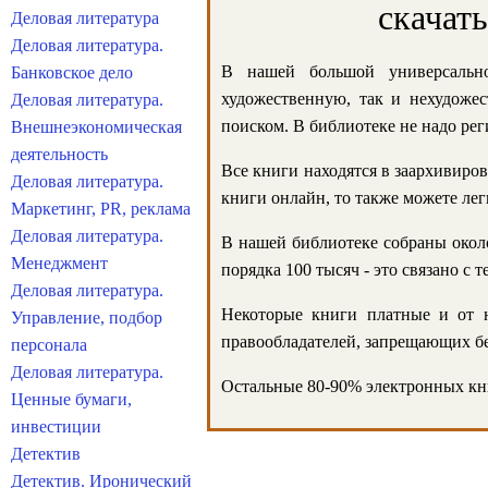
скачат
Деловая литература
Деловая литература.
В нашей большой универсально
Банковское дело
художественную, так и нехудожес
Деловая литература.
поиском. В библиотеке не надо реги
Внешнеэкономическая
деятельность
Все книги находятся в заархивиров
Деловая литература.
книги онлайн, то также можете лег
Маркетинг, PR, реклама
Деловая литература.
В нашей библиотеке собраны около
Менеджмент
порядка 100 тысяч - это связано с
Деловая литература.
Некоторые книги платные и от н
Управление, подбор
правообладателей, запрещающих бе
персонала
Деловая литература.
Остальные 80-90% электронных кни
Ценные бумаги,
инвестиции
Детектив
Детектив. Иронический