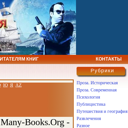
ЧИТАТЕЛЯМ КНИГ
КОНТАКТЫ
Рубрики
Проза. Историческая
Э
Ю
Я
AZ
Проза. Современная
Психология
Публицистика
Путешествия и география
Развлечения
 Many-Books.Org -
Разное