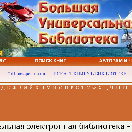
ORG
ПОИСК КНИГ
АВТОРАМ И 
ТОП авторов и книг
ИСКАТЬ КНИГУ В БИБЛИОТЕКЕ
Д
Е
Ж
З
И
Й
К
Л
М
Н
О
П
Р
С
Т
У
Ф
Х
Ц
Ч
Ш
Щ
льная электронная библиотека -