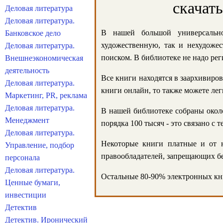
скачат
Деловая литература
Деловая литература.
В нашей большой универсально
Банковское дело
художественную, так и нехудожес
Деловая литература.
поиском. В библиотеке не надо реги
Внешнеэкономическая
деятельность
Все книги находятся в заархивиров
Деловая литература.
книги онлайн, то также можете лег
Маркетинг, PR, реклама
Деловая литература.
В нашей библиотеке собраны около
Менеджмент
порядка 100 тысяч - это связано с
Деловая литература.
Некоторые книги платные и от н
Управление, подбор
правообладателей, запрещающих бе
персонала
Деловая литература.
Остальные 80-90% электронных кни
Ценные бумаги,
инвестиции
Детектив
Детектив. Иронический