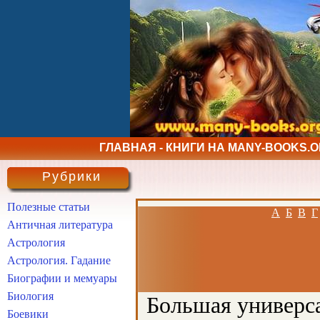
ГЛАВНАЯ - КНИГИ НА MANY-BOOKS.
Рубрики
Полезные статьи
А
Б
В
Г
Античная литература
Астрология
Астрология. Гадание
Биографии и мемуары
Биология
Большая универса
Боевики