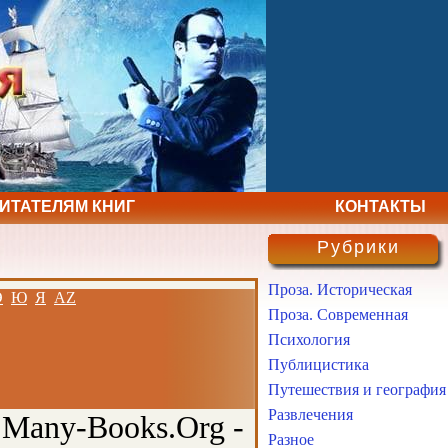
ЧИТАТЕЛЯМ КНИГ
КОНТАКТЫ
Рубрики
Проза. Историческая
Э
Ю
Я
AZ
Проза. Современная
Психология
Публицистика
Путешествия и география
Развлечения
 Many-Books.Org -
Разное