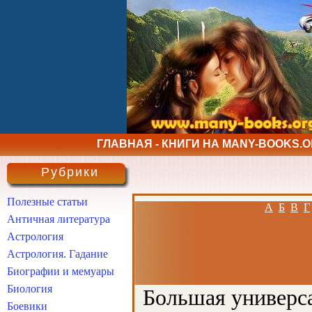
ГЛАВНАЯ - КНИГИ НА MANY-BOOKS.
Рубрики
Полезные статьи
А
Б
В
Г
Античная литература
Астрология
Астрология. Гадание
Биографии и мемуары
Биология
Большая универса
Боевики