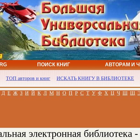
ORG
ПОИСК КНИГ
АВТОРАМ И 
ТОП авторов и книг
ИСКАТЬ КНИГУ В БИБЛИОТЕКЕ
Д
Е
Ж
З
И
Й
К
Л
М
Н
О
П
Р
С
Т
У
Ф
Х
Ц
Ч
Ш
Щ
льная электронная библиотека -