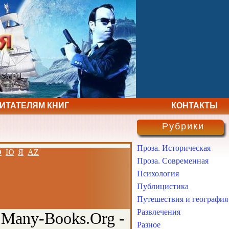
ЧИТАТЕЛЯМ КНИГ
КОНТАКТЫ
Рубрики
Проза. Историческая
Э
Ю
Я
AZ
Проза. Современная
Психология
Публицистика
Путешествия и география
Развлечения
 Many-Books.Org -
Разное