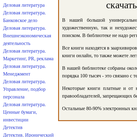
скачат
Деловая литература
Деловая литература.
В нашей большой универсально
Банковское дело
художественную, так и нехудожес
Деловая литература.
поиском. В библиотеке не надо реги
Внешнеэкономическая
деятельность
Все книги находятся в заархивиров
Деловая литература.
книги онлайн, то также можете лег
Маркетинг, PR, реклама
Деловая литература.
В нашей библиотеке собраны около
Менеджмент
порядка 100 тысяч - это связано с
Деловая литература.
Некоторые книги платные и от н
Управление, подбор
правообладателей, запрещающих бе
персонала
Деловая литература.
Остальные 80-90% электронных кни
Ценные бумаги,
инвестиции
Детектив
Детектив. Иронический