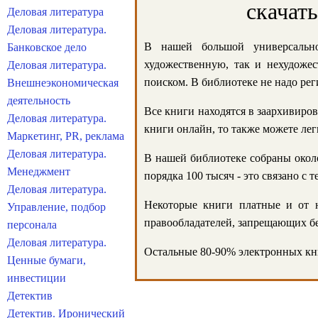
скачат
Деловая литература
Деловая литература.
В нашей большой универсально
Банковское дело
художественную, так и нехудожес
Деловая литература.
поиском. В библиотеке не надо реги
Внешнеэкономическая
деятельность
Все книги находятся в заархивиров
Деловая литература.
книги онлайн, то также можете лег
Маркетинг, PR, реклама
Деловая литература.
В нашей библиотеке собраны около
Менеджмент
порядка 100 тысяч - это связано с
Деловая литература.
Некоторые книги платные и от н
Управление, подбор
правообладателей, запрещающих бе
персонала
Деловая литература.
Остальные 80-90% электронных кни
Ценные бумаги,
инвестиции
Детектив
Детектив. Иронический