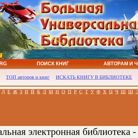
ORG
ПОИСК КНИГ
АВТОРАМ И 
ТОП авторов и книг
ИСКАТЬ КНИГУ В БИБЛИОТЕКЕ
Д
Е
Ж
З
И
Й
К
Л
М
Н
О
П
Р
С
Т
У
Ф
Х
Ц
Ч
Ш
Щ
льная электронная библиотека -