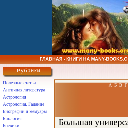
ГЛАВНАЯ - КНИГИ НА MANY-BOOKS.
Рубрики
Полезные статьи
А
Б
В
Г
Античная литература
Астрология
Астрология. Гадание
Биографии и мемуары
Биология
Большая универса
Боевики