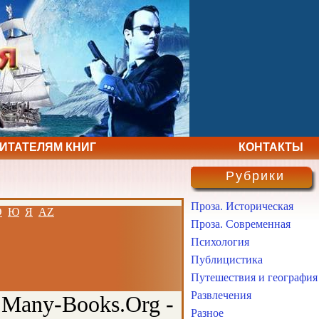
ЧИТАТЕЛЯМ КНИГ
КОНТАКТЫ
Рубрики
Проза. Историческая
Э
Ю
Я
AZ
Проза. Современная
Психология
Публицистика
Путешествия и география
Развлечения
 Many-Books.Org -
Разное