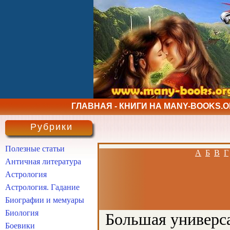
ГЛАВНАЯ - КНИГИ НА MANY-BOOKS.
Рубрики
Полезные статьи
А
Б
В
Г
Античная литература
Астрология
Астрология. Гадание
Биографии и мемуары
Биология
Большая универса
Боевики