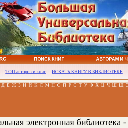
ORG
ПОИСК КНИГ
АВТОРАМ И 
ТОП авторов и книг
ИСКАТЬ КНИГУ В БИБЛИОТЕКЕ
Д
Е
Ж
З
И
Й
К
Л
М
Н
О
П
Р
С
Т
У
Ф
Х
Ц
Ч
Ш
Щ
льная электронная библиотека -