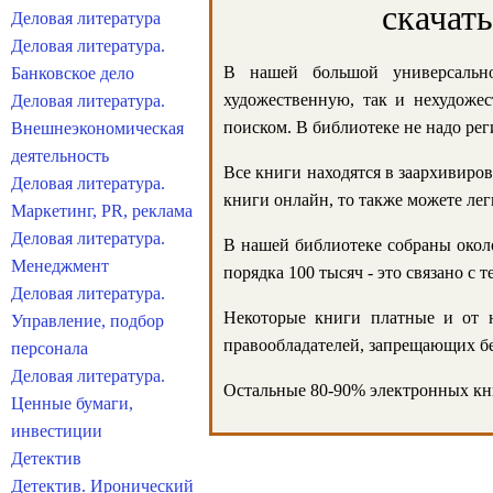
скачат
Деловая литература
Деловая литература.
В нашей большой универсально
Банковское дело
художественную, так и нехудожес
Деловая литература.
поиском. В библиотеке не надо реги
Внешнеэкономическая
деятельность
Все книги находятся в заархивиров
Деловая литература.
книги онлайн, то также можете лег
Маркетинг, PR, реклама
Деловая литература.
В нашей библиотеке собраны около
Менеджмент
порядка 100 тысяч - это связано с
Деловая литература.
Некоторые книги платные и от н
Управление, подбор
правообладателей, запрещающих бе
персонала
Деловая литература.
Остальные 80-90% электронных кни
Ценные бумаги,
инвестиции
Детектив
Детектив. Иронический