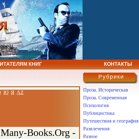
ЧИТАТЕЛЯМ КНИГ
КОНТАКТЫ
Рубрики
Проза. Историческая
Э
Ю
Я
AZ
Проза. Современная
Психология
Публицистика
Путешествия и география
Развлечения
 Many-Books.Org -
Разное