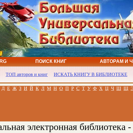
ORG
ПОИСК КНИГ
АВТОРАМ И 
ТОП авторов и книг
ИСКАТЬ КНИГУ В БИБЛИОТЕКЕ
Д
Е
Ж
З
И
Й
К
Л
М
Н
О
П
Р
С
Т
У
Ф
Х
Ц
Ч
Ш
Щ
льная электронная библиотека -