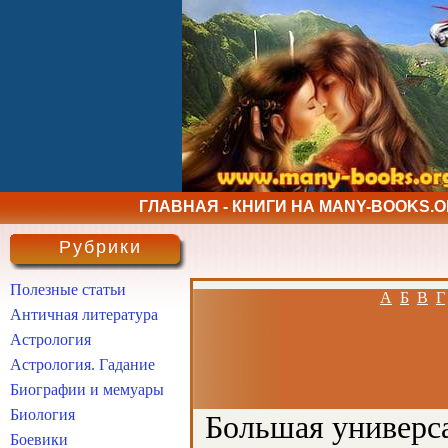
ГЛАВНАЯ - КНИГИ НА MANY-BOOKS.
Рубрики
Полезные статьи
А
Б
В
Г
Античная литература
Астрология
Астрология. Гадание
Биографии и мемуары
Биология
Большая универса
Боевики