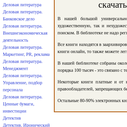
скачат
Деловая литература
Деловая литература.
В нашей большой универсально
Банковское дело
художественную, так и нехудожес
Деловая литература.
поиском. В библиотеке не надо реги
Внешнеэкономическая
деятельность
Все книги находятся в заархивиров
Деловая литература.
книги онлайн, то также можете лег
Маркетинг, PR, реклама
Деловая литература.
В нашей библиотеке собраны около
Менеджмент
порядка 100 тысяч - это связано с
Деловая литература.
Некоторые книги платные и от н
Управление, подбор
правообладателей, запрещающих бе
персонала
Деловая литература.
Остальные 80-90% электронных кни
Ценные бумаги,
инвестиции
Детектив
Детектив. Иронический