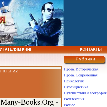
ЧИТАТЕЛЯМ КНИГ
КОНТАКТЫ
Рубрики
Проза. Историческая
Э
Ю
Я
AZ
Проза. Современная
Психология
Публицистика
Путешествия и география
Развлечения
 Many-Books.Org -
Разное