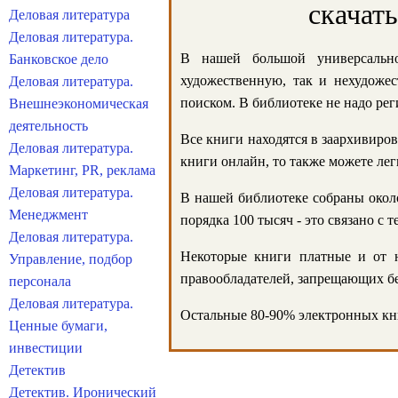
скачат
Деловая литература
Деловая литература.
В нашей большой универсально
Банковское дело
художественную, так и нехудожес
Деловая литература.
поиском. В библиотеке не надо реги
Внешнеэкономическая
деятельность
Все книги находятся в заархивиров
Деловая литература.
книги онлайн, то также можете лег
Маркетинг, PR, реклама
Деловая литература.
В нашей библиотеке собраны около
Менеджмент
порядка 100 тысяч - это связано с
Деловая литература.
Некоторые книги платные и от н
Управление, подбор
правообладателей, запрещающих бе
персонала
Деловая литература.
Остальные 80-90% электронных кни
Ценные бумаги,
инвестиции
Детектив
Детектив. Иронический