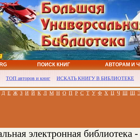
ORG
ПОИСК КНИГ
АВТОРАМ И 
ТОП авторов и книг
ИСКАТЬ КНИГУ В БИБЛИОТЕКЕ
Д
Е
Ж
З
И
Й
К
Л
М
Н
О
П
Р
С
Т
У
Ф
Х
Ц
Ч
Ш
Щ
льная электронная библиотека -