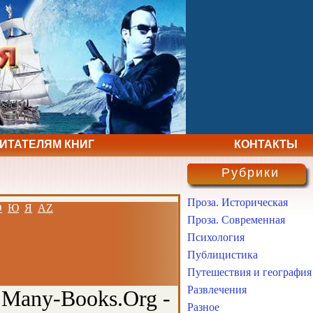
ЧИТАТЕЛЯМ КНИГ
КОНТАКТЫ
Рубрики
Проза. Историческая
Э
Ю
Я
AZ
Проза. Современная
Психология
Публицистика
Путешествия и география
Развлечения
 Many-Books.Org -
Разное