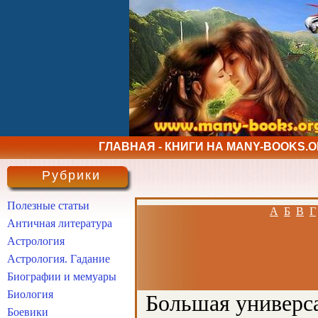
ГЛАВНАЯ - КНИГИ НА MANY-BOOKS.
Рубрики
Полезные статьи
А
Б
В
Г
Античная литература
Астрология
Астрология. Гадание
Биографии и мемуары
Биология
Большая универса
Боевики