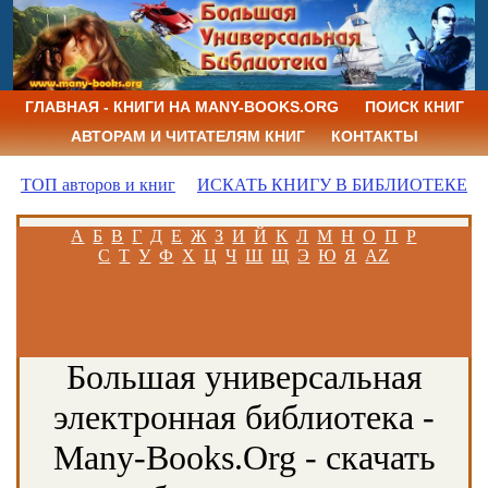
ГЛАВНАЯ - КНИГИ НА MANY-BOOKS.ORG
ПОИСК КНИГ
АВТОРАМ И ЧИТАТЕЛЯМ КНИГ
КОНТАКТЫ
ТОП авторов и книг
ИСКАТЬ КНИГУ В БИБЛИОТЕКЕ
А
Б
В
Г
Д
Е
Ж
З
И
Й
К
Л
М
Н
О
П
Р
С
Т
У
Ф
Х
Ц
Ч
Ш
Щ
Э
Ю
Я
AZ
Большая универсальная
электронная библиотека -
Many-Books.Org - скачать