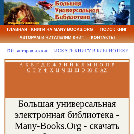
ГЛАВНАЯ - КНИГИ НА MANY-BOOKS.ORG
ПОИСК КНИГ
АВТОРАМ И ЧИТАТЕЛЯМ КНИГ
КОНТАКТЫ
ТОП авторов и книг
ИСКАТЬ КНИГУ В БИБЛИОТЕКЕ
А
Б
В
Г
Д
Е
Ж
З
И
Й
К
Л
М
Н
О
П
Р
С
Т
У
Ф
Х
Ц
Ч
Ш
Щ
Э
Ю
Я
AZ
Большая универсальная
электронная библиотека -
Many-Books.Org - скачать