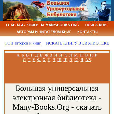
ГЛАВНАЯ - КНИГИ НА MANY-BOOKS.ORG
ПОИСК КНИГ
АВТОРАМ И ЧИТАТЕЛЯМ КНИГ
КОНТАКТЫ
ТОП авторов и книг
ИСКАТЬ КНИГУ В БИБЛИОТЕКЕ
А
Б
В
Г
Д
Е
Ж
З
И
Й
К
Л
М
Н
О
П
Р
С
Т
У
Ф
Х
Ц
Ч
Ш
Щ
Э
Ю
Я
AZ
Большая универсальная
электронная библиотека -
Many-Books.Org - скачать