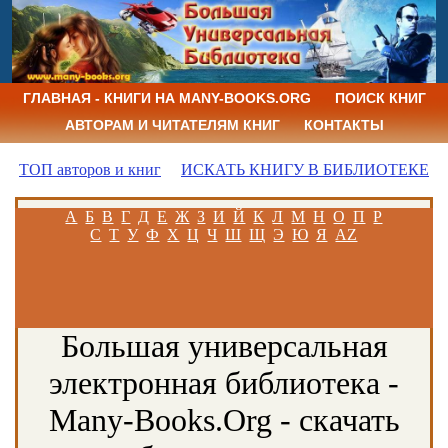
ГЛАВНАЯ - КНИГИ НА MANY-BOOKS.ORG
ПОИСК КНИГ
АВТОРАМ И ЧИТАТЕЛЯМ КНИГ
КОНТАКТЫ
ТОП авторов и книг
ИСКАТЬ КНИГУ В БИБЛИОТЕКЕ
А
Б
В
Г
Д
Е
Ж
З
И
Й
К
Л
М
Н
О
П
Р
С
Т
У
Ф
Х
Ц
Ч
Ш
Щ
Э
Ю
Я
AZ
Большая универсальная
электронная библиотека -
Many-Books.Org - скачать