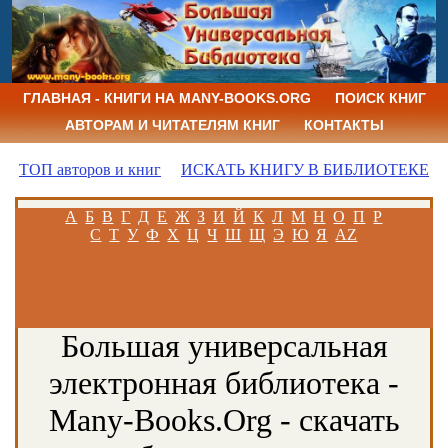
ГЛАВНАЯ - КНИГИ НА MANY-BOOKS.ORG
ПОИСК КНИГ
АВТОРАМ И ЧИТАТЕЛЯМ КНИГ
КОНТАКТЫ
ТОП авторов и книг
ИСКАТЬ КНИГУ В БИБЛИОТЕКЕ
А
Б
В
Г
Д
Е
Ж
З
И
Й
К
Л
М
Н
О
П
Р
С
Т
У
Ф
Х
Ц
Ч
Ш
Щ
Э
Ю
Я
AZ
Большая универсальная
электронная библиотека -
Many-Books.Org - скачать