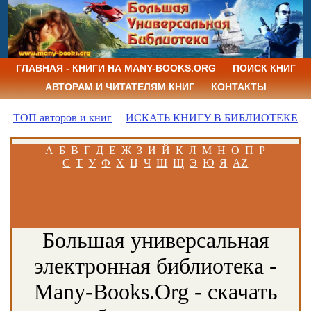
ГЛАВНАЯ - КНИГИ НА MANY-BOOKS.ORG
ПОИСК КНИГ
АВТОРАМ И ЧИТАТЕЛЯМ КНИГ
КОНТАКТЫ
ТОП авторов и книг
ИСКАТЬ КНИГУ В БИБЛИОТЕКЕ
А
Б
В
Г
Д
Е
Ж
З
И
Й
К
Л
М
Н
О
П
Р
С
Т
У
Ф
Х
Ц
Ч
Ш
Щ
Э
Ю
Я
AZ
Большая универсальная
электронная библиотека -
Many-Books.Org - скачать