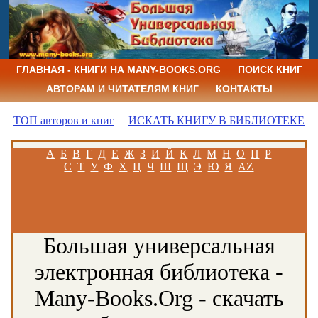
ГЛАВНАЯ - КНИГИ НА MANY-BOOKS.ORG
ПОИСК КНИГ
АВТОРАМ И ЧИТАТЕЛЯМ КНИГ
КОНТАКТЫ
ТОП авторов и книг
ИСКАТЬ КНИГУ В БИБЛИОТЕКЕ
А
Б
В
Г
Д
Е
Ж
З
И
Й
К
Л
М
Н
О
П
Р
С
Т
У
Ф
Х
Ц
Ч
Ш
Щ
Э
Ю
Я
AZ
Большая универсальная
электронная библиотека -
Many-Books.Org - скачать