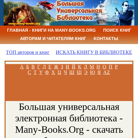
ГЛАВНАЯ - КНИГИ НА MANY-BOOKS.ORG
ПОИСК КНИГ
АВТОРАМ И ЧИТАТЕЛЯМ КНИГ
КОНТАКТЫ
ТОП авторов и книг
ИСКАТЬ КНИГУ В БИБЛИОТЕКЕ
А
Б
В
Г
Д
Е
Ж
З
И
Й
К
Л
М
Н
О
П
Р
С
Т
У
Ф
Х
Ц
Ч
Ш
Щ
Э
Ю
Я
AZ
Большая универсальная
электронная библиотека -
Many-Books.Org - скачать