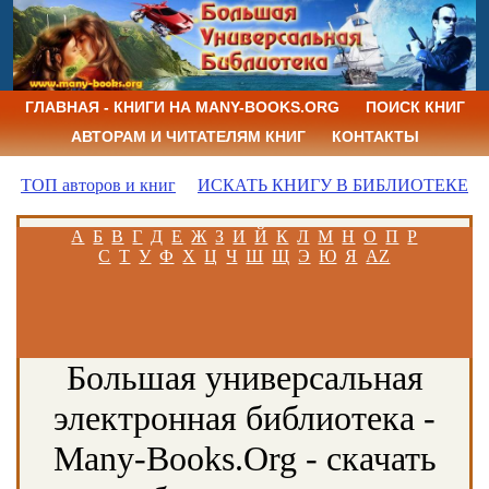
ГЛАВНАЯ - КНИГИ НА MANY-BOOKS.ORG
ПОИСК КНИГ
АВТОРАМ И ЧИТАТЕЛЯМ КНИГ
КОНТАКТЫ
ТОП авторов и книг
ИСКАТЬ КНИГУ В БИБЛИОТЕКЕ
А
Б
В
Г
Д
Е
Ж
З
И
Й
К
Л
М
Н
О
П
Р
С
Т
У
Ф
Х
Ц
Ч
Ш
Щ
Э
Ю
Я
AZ
Большая универсальная
электронная библиотека -
Many-Books.Org - скачать