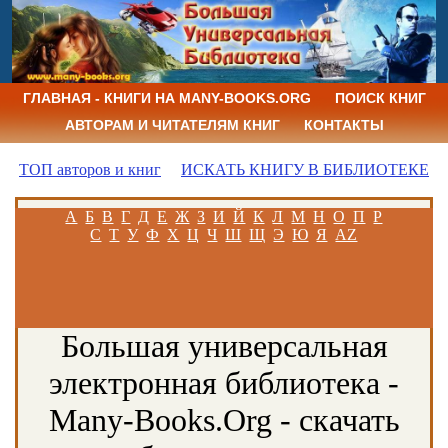
ГЛАВНАЯ - КНИГИ НА MANY-BOOKS.ORG
ПОИСК КНИГ
АВТОРАМ И ЧИТАТЕЛЯМ КНИГ
КОНТАКТЫ
ТОП авторов и книг
ИСКАТЬ КНИГУ В БИБЛИОТЕКЕ
А
Б
В
Г
Д
Е
Ж
З
И
Й
К
Л
М
Н
О
П
Р
С
Т
У
Ф
Х
Ц
Ч
Ш
Щ
Э
Ю
Я
AZ
Большая универсальная
электронная библиотека -
Many-Books.Org - скачать