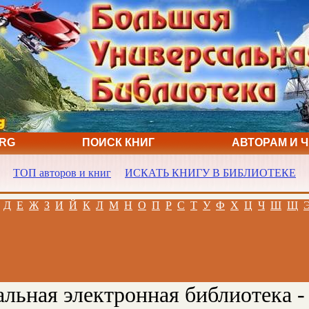
ORG
ПОИСК КНИГ
АВТОРАМ И 
ТОП авторов и книг
ИСКАТЬ КНИГУ В БИБЛИОТЕКЕ
Д
Е
Ж
З
И
Й
К
Л
М
Н
О
П
Р
С
Т
У
Ф
Х
Ц
Ч
Ш
Щ
льная электронная библиотека -