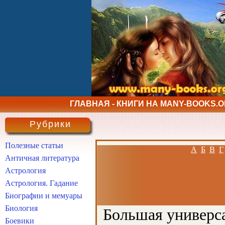
ГЛАВНАЯ - КНИГИ НА MANY-BOOKS.
Рубрики
Полезные статьи
А
Б
В
Г
Античная литература
Астрология
Астрология. Гадание
Биографии и мемуары
Биология
Большая универса
Боевики