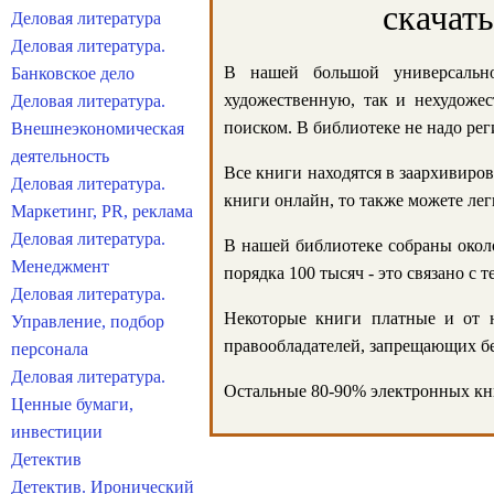
скачат
Деловая литература
Деловая литература.
В нашей большой универсально
Банковское дело
художественную, так и нехудожес
Деловая литература.
поиском. В библиотеке не надо реги
Внешнеэкономическая
деятельность
Все книги находятся в заархивиров
Деловая литература.
книги онлайн, то также можете лег
Маркетинг, PR, реклама
Деловая литература.
В нашей библиотеке собраны около
Менеджмент
порядка 100 тысяч - это связано с
Деловая литература.
Некоторые книги платные и от н
Управление, подбор
правообладателей, запрещающих бе
персонала
Деловая литература.
Остальные 80-90% электронных кни
Ценные бумаги,
инвестиции
Детектив
Детектив. Иронический