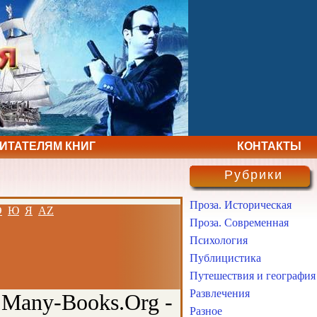
ЧИТАТЕЛЯМ КНИГ
КОНТАКТЫ
Рубрики
Проза. Историческая
Э
Ю
Я
AZ
Проза. Современная
Психология
Публицистика
Путешествия и география
Развлечения
 Many-Books.Org -
Разное