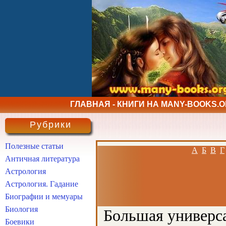
ГЛАВНАЯ - КНИГИ НА MANY-BOOKS.
Рубрики
Полезные статьи
А
Б
В
Г
Античная литература
Астрология
Астрология. Гадание
Биографии и мемуары
Биология
Большая универса
Боевики