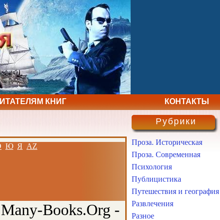
ЧИТАТЕЛЯМ КНИГ
КОНТАКТЫ
Рубрики
Проза. Историческая
Э
Ю
Я
AZ
Проза. Современная
Психология
Публицистика
Путешествия и география
Развлечения
 Many-Books.Org -
Разное