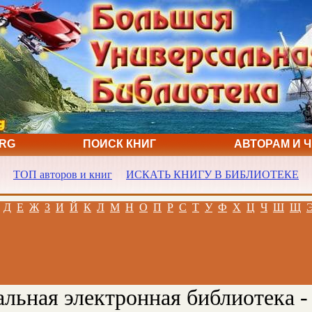
ORG
ПОИСК КНИГ
АВТОРАМ И 
ТОП авторов и книг
ИСКАТЬ КНИГУ В БИБЛИОТЕКЕ
Д
Е
Ж
З
И
Й
К
Л
М
Н
О
П
Р
С
Т
У
Ф
Х
Ц
Ч
Ш
Щ
льная электронная библиотека -