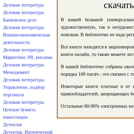
скачат
Деловая литература
Деловая литература.
В нашей большой универсально
Банковское дело
художественную, так и нехудожес
Деловая литература.
поиском. В библиотеке не надо реги
Внешнеэкономическая
деятельность
Все книги находятся в заархивиров
Деловая литература.
книги онлайн, то также можете лег
Маркетинг, PR, реклама
Деловая литература.
В нашей библиотеке собраны около
Менеджмент
порядка 100 тысяч - это связано с
Деловая литература.
Некоторые книги платные и от н
Управление, подбор
правообладателей, запрещающих бе
персонала
Деловая литература.
Остальные 80-90% электронных кни
Ценные бумаги,
инвестиции
Детектив
Детектив. Иронический