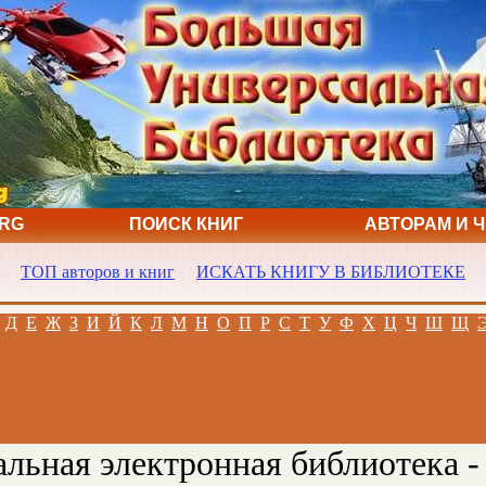
ORG
ПОИСК КНИГ
АВТОРАМ И 
ТОП авторов и книг
ИСКАТЬ КНИГУ В БИБЛИОТЕКЕ
Д
Е
Ж
З
И
Й
К
Л
М
Н
О
П
Р
С
Т
У
Ф
Х
Ц
Ч
Ш
Щ
льная электронная библиотека -