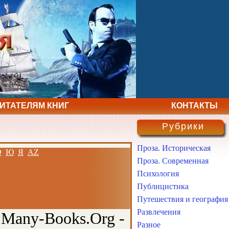
ЧИТАТЕЛЯМ КНИГ
КОНТАКТЫ
Рубрики
Проза. Историческая
Э
Ю
Я
AZ
Проза. Современная
Психология
Публицистика
Путешествия и география
Развлечения
 Many-Books.Org -
Разное