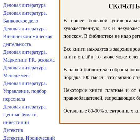
скачат
Деловая литература
Деловая литература.
В нашей большой универсально
Банковское дело
художественную, так и нехудожес
Деловая литература.
поиском. В библиотеке не надо реги
Внешнеэкономическая
деятельность
Все книги находятся в заархивиров
Деловая литература.
книги онлайн, то также можете лег
Маркетинг, PR, реклама
Деловая литература.
В нашей библиотеке собраны около
Менеджмент
порядка 100 тысяч - это связано с
Деловая литература.
Некоторые книги платные и от н
Управление, подбор
правообладателей, запрещающих бе
персонала
Деловая литература.
Остальные 80-90% электронных кни
Ценные бумаги,
инвестиции
Детектив
Детектив. Иронический