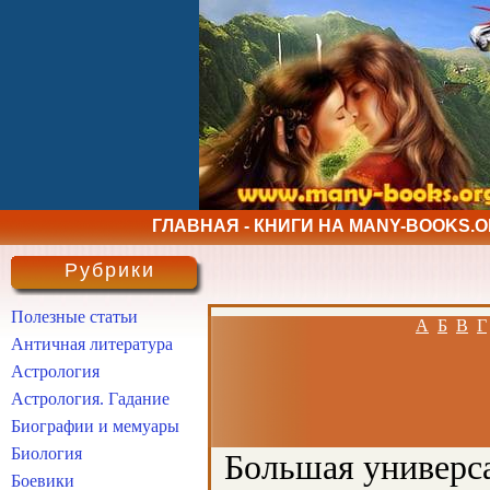
ГЛАВНАЯ - КНИГИ НА MANY-BOOKS.
Рубрики
Полезные статьи
А
Б
В
Г
Античная литература
Астрология
Астрология. Гадание
Биографии и мемуары
Биология
Большая универса
Боевики