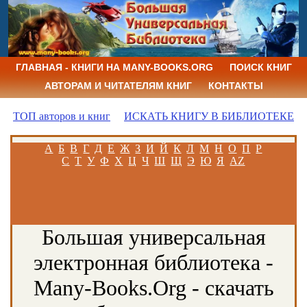
ГЛАВНАЯ - КНИГИ НА MANY-BOOKS.ORG
ПОИСК КНИГ
АВТОРАМ И ЧИТАТЕЛЯМ КНИГ
КОНТАКТЫ
ТОП авторов и книг
ИСКАТЬ КНИГУ В БИБЛИОТЕКЕ
А
Б
В
Г
Д
Е
Ж
З
И
Й
К
Л
М
Н
О
П
Р
С
Т
У
Ф
Х
Ц
Ч
Ш
Щ
Э
Ю
Я
AZ
Большая универсальная
электронная библиотека -
Many-Books.Org - скачать