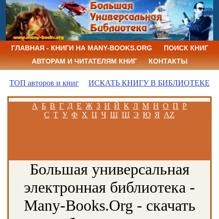
ГЛАВНАЯ - КНИГИ НА MANY-BOOKS.ORG
ПОИСК КНИГ
АВТОРАМ И ЧИТАТЕЛЯМ КНИГ
КОНТАКТЫ
ТОП авторов и книг
ИСКАТЬ КНИГУ В БИБЛИОТЕКЕ
А
Б
В
Г
Д
Е
Ж
З
И
Й
К
Л
М
Н
О
П
Р
С
Т
У
Ф
Х
Ц
Ч
Ш
Щ
Э
Ю
Я
AZ
Большая универсальная
электронная библиотека -
Many-Books.Org - скачать