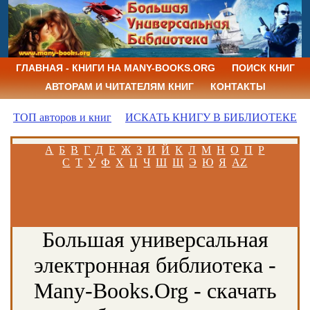
ГЛАВНАЯ - КНИГИ НА MANY-BOOKS.ORG
ПОИСК КНИГ
АВТОРАМ И ЧИТАТЕЛЯМ КНИГ
КОНТАКТЫ
ТОП авторов и книг
ИСКАТЬ КНИГУ В БИБЛИОТЕКЕ
А
Б
В
Г
Д
Е
Ж
З
И
Й
К
Л
М
Н
О
П
Р
С
Т
У
Ф
Х
Ц
Ч
Ш
Щ
Э
Ю
Я
AZ
Большая универсальная
электронная библиотека -
Many-Books.Org - скачать