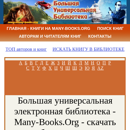
ГЛАВНАЯ - КНИГИ НА MANY-BOOKS.ORG
ПОИСК КНИГ
АВТОРАМ И ЧИТАТЕЛЯМ КНИГ
КОНТАКТЫ
ТОП авторов и книг
ИСКАТЬ КНИГУ В БИБЛИОТЕКЕ
А
Б
В
Г
Д
Е
Ж
З
И
Й
К
Л
М
Н
О
П
Р
С
Т
У
Ф
Х
Ц
Ч
Ш
Щ
Э
Ю
Я
AZ
Большая универсальная
электронная библиотека -
Many-Books.Org - скачать