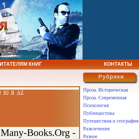
ЧИТАТЕЛЯМ КНИГ
КОНТАКТЫ
Рубрики
Проза. Историческая
Э
Ю
Я
AZ
Проза. Современная
Психология
Публицистика
Путешествия и география
Развлечения
 Many-Books.Org -
Разное