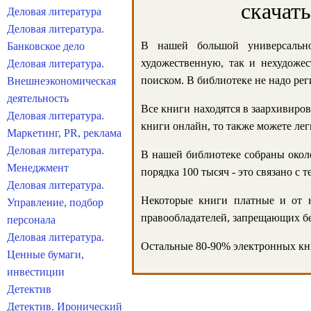
скачат
Деловая литература
Деловая литература.
В нашей большой универсально
Банковское дело
художественную, так и нехудожес
Деловая литература.
поиском. В библиотеке не надо реги
Внешнеэкономическая
деятельность
Все книги находятся в заархивиров
Деловая литература.
книги онлайн, то также можете лег
Маркетинг, PR, реклама
Деловая литература.
В нашей библиотеке собраны около
Менеджмент
порядка 100 тысяч - это связано с
Деловая литература.
Некоторые книги платные и от н
Управление, подбор
правообладателей, запрещающих бе
персонала
Деловая литература.
Остальные 80-90% электронных кни
Ценные бумаги,
инвестиции
Детектив
Детектив. Иронический