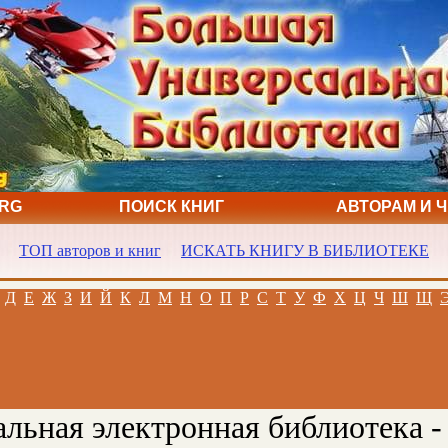
ORG
ПОИСК КНИГ
АВТОРАМ И 
ТОП авторов и книг
ИСКАТЬ КНИГУ В БИБЛИОТЕКЕ
Д
Е
Ж
З
И
Й
К
Л
М
Н
О
П
Р
С
Т
У
Ф
Х
Ц
Ч
Ш
Щ
льная электронная библиотека -