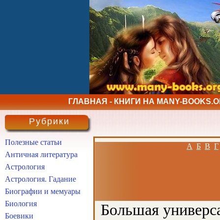
ГЛАВНАЯ - КНИГИ НА MANY-BOOKS.
Рубрики
Полезные статьи
А
Б
В
Г
Античная литература
Астрология
Астрология. Гадание
Биографии и мемуары
Биология
Большая универса
Боевики