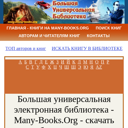
ГЛАВНАЯ - КНИГИ НА MANY-BOOKS.ORG
ПОИСК КНИГ
АВТОРАМ И ЧИТАТЕЛЯМ КНИГ
КОНТАКТЫ
ТОП авторов и книг
ИСКАТЬ КНИГУ В БИБЛИОТЕКЕ
А
Б
В
Г
Д
Е
Ж
З
И
Й
К
Л
М
Н
О
П
Р
С
Т
У
Ф
Х
Ц
Ч
Ш
Щ
Э
Ю
Я
AZ
Большая универсальная
электронная библиотека -
Many-Books.Org - скачать