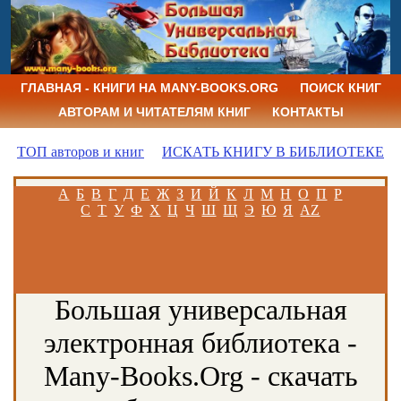
ГЛАВНАЯ - КНИГИ НА MANY-BOOKS.ORG
ПОИСК КНИГ
АВТОРАМ И ЧИТАТЕЛЯМ КНИГ
КОНТАКТЫ
ТОП авторов и книг
ИСКАТЬ КНИГУ В БИБЛИОТЕКЕ
А
Б
В
Г
Д
Е
Ж
З
И
Й
К
Л
М
Н
О
П
Р
С
Т
У
Ф
Х
Ц
Ч
Ш
Щ
Э
Ю
Я
AZ
Большая универсальная
электронная библиотека -
Many-Books.Org - скачать