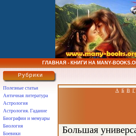
ГЛАВНАЯ - КНИГИ НА MANY-BOOKS.
Рубрики
Полезные статьи
А
Б
В
Г
Античная литература
Астрология
Астрология. Гадание
Биографии и мемуары
Биология
Большая универса
Боевики