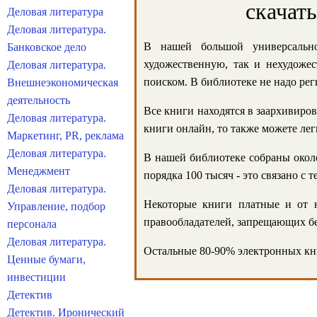
скачат
Деловая литература
Деловая литература.
В нашей большой универсально
Банковское дело
художественную, так и нехудожес
Деловая литература.
поиском. В библиотеке не надо реги
Внешнеэкономическая
деятельность
Все книги находятся в заархивиров
Деловая литература.
книги онлайн, то также можете лег
Маркетинг, PR, реклама
Деловая литература.
В нашей библиотеке собраны около
Менеджмент
порядка 100 тысяч - это связано с
Деловая литература.
Некоторые книги платные и от н
Управление, подбор
правообладателей, запрещающих бе
персонала
Деловая литература.
Остальные 80-90% электронных кни
Ценные бумаги,
инвестиции
Детектив
Детектив. Иронический