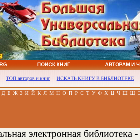
ORG
ПОИСК КНИГ
АВТОРАМ И 
ТОП авторов и книг
ИСКАТЬ КНИГУ В БИБЛИОТЕКЕ
Д
Е
Ж
З
И
Й
К
Л
М
Н
О
П
Р
С
Т
У
Ф
Х
Ц
Ч
Ш
Щ
льная электронная библиотека -