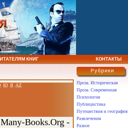
ЧИТАТЕЛЯМ КНИГ
КОНТАКТЫ
Рубрики
Проза. Историческая
Э
Ю
Я
AZ
Проза. Современная
Психология
Публицистика
Путешествия и география
Развлечения
 Many-Books.Org -
Разное