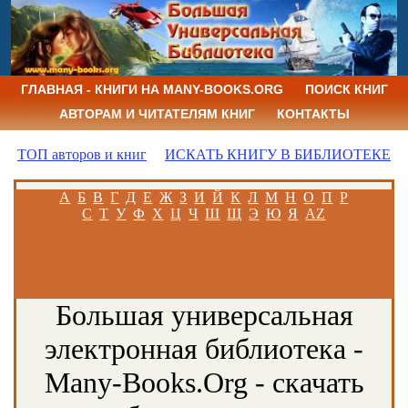
ГЛАВНАЯ - КНИГИ НА MANY-BOOKS.ORG
ПОИСК КНИГ
АВТОРАМ И ЧИТАТЕЛЯМ КНИГ
КОНТАКТЫ
ТОП авторов и книг
ИСКАТЬ КНИГУ В БИБЛИОТЕКЕ
А
Б
В
Г
Д
Е
Ж
З
И
Й
К
Л
М
Н
О
П
Р
С
Т
У
Ф
Х
Ц
Ч
Ш
Щ
Э
Ю
Я
AZ
Большая универсальная
электронная библиотека -
Many-Books.Org - скачать