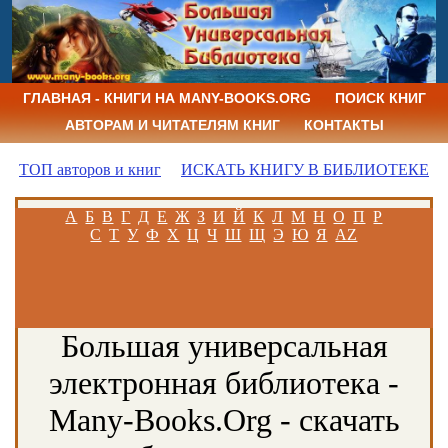
ГЛАВНАЯ - КНИГИ НА MANY-BOOKS.ORG
ПОИСК КНИГ
АВТОРАМ И ЧИТАТЕЛЯМ КНИГ
КОНТАКТЫ
ТОП авторов и книг
ИСКАТЬ КНИГУ В БИБЛИОТЕКЕ
А
Б
В
Г
Д
Е
Ж
З
И
Й
К
Л
М
Н
О
П
Р
С
Т
У
Ф
Х
Ц
Ч
Ш
Щ
Э
Ю
Я
AZ
Большая универсальная
электронная библиотека -
Many-Books.Org - скачать