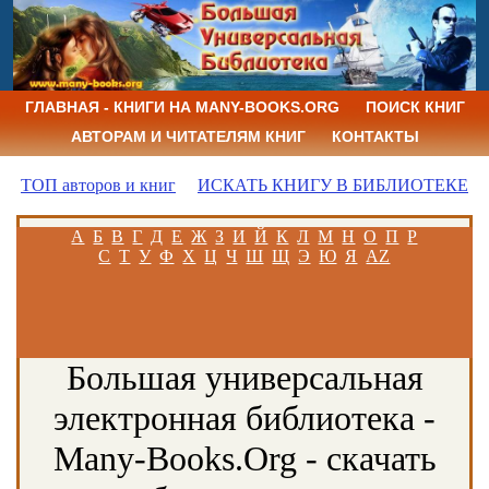
ГЛАВНАЯ - КНИГИ НА MANY-BOOKS.ORG
ПОИСК КНИГ
АВТОРАМ И ЧИТАТЕЛЯМ КНИГ
КОНТАКТЫ
ТОП авторов и книг
ИСКАТЬ КНИГУ В БИБЛИОТЕКЕ
А
Б
В
Г
Д
Е
Ж
З
И
Й
К
Л
М
Н
О
П
Р
С
Т
У
Ф
Х
Ц
Ч
Ш
Щ
Э
Ю
Я
AZ
Большая универсальная
электронная библиотека -
Many-Books.Org - скачать