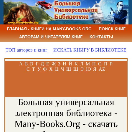
ГЛАВНАЯ - КНИГИ НА MANY-BOOKS.ORG
ПОИСК КНИГ
АВТОРАМ И ЧИТАТЕЛЯМ КНИГ
КОНТАКТЫ
ТОП авторов и книг
ИСКАТЬ КНИГУ В БИБЛИОТЕКЕ
А
Б
В
Г
Д
Е
Ж
З
И
Й
К
Л
М
Н
О
П
Р
С
Т
У
Ф
Х
Ц
Ч
Ш
Щ
Э
Ю
Я
AZ
Большая универсальная
электронная библиотека -
Many-Books.Org - скачать