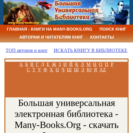
ГЛАВНАЯ - КНИГИ НА MANY-BOOKS.ORG
ПОИСК КНИГ
АВТОРАМ И ЧИТАТЕЛЯМ КНИГ
КОНТАКТЫ
ТОП авторов и книг
ИСКАТЬ КНИГУ В БИБЛИОТЕКЕ
А
Б
В
Г
Д
Е
Ж
З
И
Й
К
Л
М
Н
О
П
Р
С
Т
У
Ф
Х
Ц
Ч
Ш
Щ
Э
Ю
Я
AZ
Большая универсальная
электронная библиотека -
Many-Books.Org - скачать