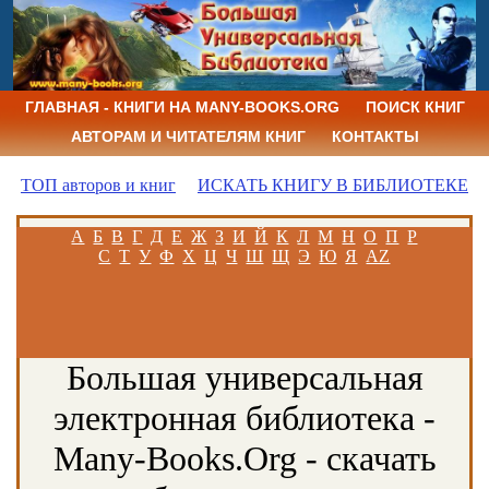
ГЛАВНАЯ - КНИГИ НА MANY-BOOKS.ORG
ПОИСК КНИГ
АВТОРАМ И ЧИТАТЕЛЯМ КНИГ
КОНТАКТЫ
ТОП авторов и книг
ИСКАТЬ КНИГУ В БИБЛИОТЕКЕ
А
Б
В
Г
Д
Е
Ж
З
И
Й
К
Л
М
Н
О
П
Р
С
Т
У
Ф
Х
Ц
Ч
Ш
Щ
Э
Ю
Я
AZ
Большая универсальная
электронная библиотека -
Many-Books.Org - скачать