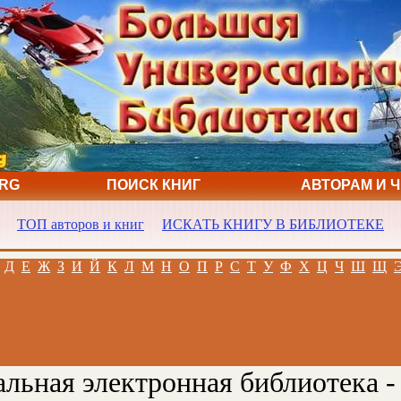
ORG
ПОИСК КНИГ
АВТОРАМ И 
ТОП авторов и книг
ИСКАТЬ КНИГУ В БИБЛИОТЕКЕ
Д
Е
Ж
З
И
Й
К
Л
М
Н
О
П
Р
С
Т
У
Ф
Х
Ц
Ч
Ш
Щ
льная электронная библиотека -