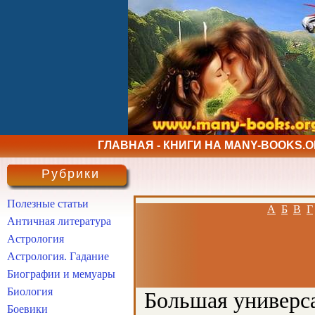
ГЛАВНАЯ - КНИГИ НА MANY-BOOKS.
Рубрики
Полезные статьи
А
Б
В
Г
Античная литература
Астрология
Астрология. Гадание
Биографии и мемуары
Биология
Большая универса
Боевики