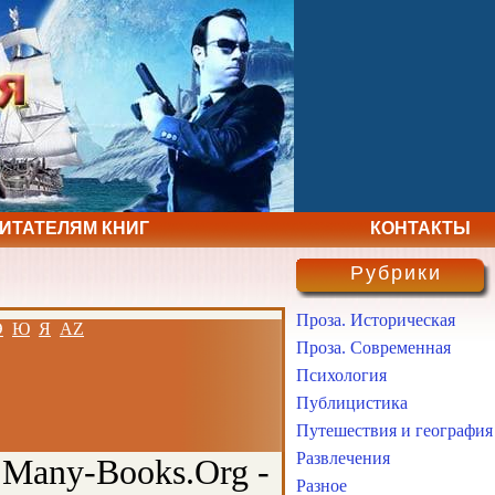
ЧИТАТЕЛЯМ КНИГ
КОНТАКТЫ
Рубрики
Проза. Историческая
Э
Ю
Я
AZ
Проза. Современная
Психология
Публицистика
Путешествия и география
Развлечения
 Many-Books.Org -
Разное