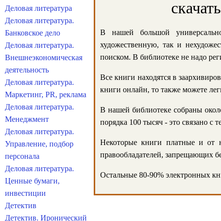
скачат
Деловая литература
Деловая литература.
В нашей большой универсально
Банковское дело
художественную, так и нехудожес
Деловая литература.
поиском. В библиотеке не надо реги
Внешнеэкономическая
деятельность
Все книги находятся в заархивиров
Деловая литература.
книги онлайн, то также можете лег
Маркетинг, PR, реклама
Деловая литература.
В нашей библиотеке собраны около
Менеджмент
порядка 100 тысяч - это связано с
Деловая литература.
Некоторые книги платные и от н
Управление, подбор
правообладателей, запрещающих бе
персонала
Деловая литература.
Остальные 80-90% электронных кни
Ценные бумаги,
инвестиции
Детектив
Детектив. Иронический