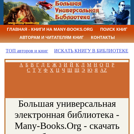
ГЛАВНАЯ - КНИГИ НА MANY-BOOKS.ORG
ПОИСК КНИГ
АВТОРАМ И ЧИТАТЕЛЯМ КНИГ
КОНТАКТЫ
ТОП авторов и книг
ИСКАТЬ КНИГУ В БИБЛИОТЕКЕ
А
Б
В
Г
Д
Е
Ж
З
И
Й
К
Л
М
Н
О
П
Р
С
Т
У
Ф
Х
Ц
Ч
Ш
Щ
Э
Ю
Я
AZ
Большая универсальная
электронная библиотека -
Many-Books.Org - скачать