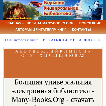
ГЛАВНАЯ - КНИГИ НА MANY-BOOKS.ORG
ПОИСК КНИГ
АВТОРАМ И ЧИТАТЕЛЯМ КНИГ
КОНТАКТЫ
ТОП авторов и книг
ИСКАТЬ КНИГУ В БИБЛИОТЕКЕ
А
Б
В
Г
Д
Е
Ж
З
И
Й
К
Л
М
Н
О
П
Р
С
Т
У
Ф
Х
Ц
Ч
Ш
Щ
Э
Ю
Я
AZ
Большая универсальная
электронная библиотека -
Many-Books.Org - скачать