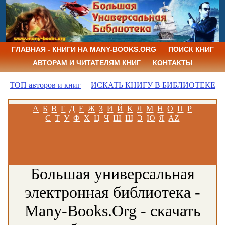
ГЛАВНАЯ - КНИГИ НА MANY-BOOKS.ORG
ПОИСК КНИГ
АВТОРАМ И ЧИТАТЕЛЯМ КНИГ
КОНТАКТЫ
ТОП авторов и книг
ИСКАТЬ КНИГУ В БИБЛИОТЕКЕ
А
Б
В
Г
Д
Е
Ж
З
И
Й
К
Л
М
Н
О
П
Р
С
Т
У
Ф
Х
Ц
Ч
Ш
Щ
Э
Ю
Я
AZ
Большая универсальная
электронная библиотека -
Many-Books.Org - скачать