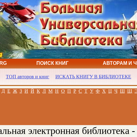
ORG
ПОИСК КНИГ
АВТОРАМ И 
ТОП авторов и книг
ИСКАТЬ КНИГУ В БИБЛИОТЕКЕ
Д
Е
Ж
З
И
Й
К
Л
М
Н
О
П
Р
С
Т
У
Ф
Х
Ц
Ч
Ш
Щ
льная электронная библиотека -