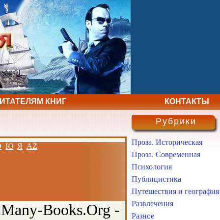
ЧИТАТЕЛЯМ КНИГ
КОНТАКТЫ
Рубрики
Проза. Историческая
Э
Ю
Я
AZ
Проза. Современная
Психология
Публицистика
Путешествия и география
Развлечения
 Many-Books.Org -
Разное