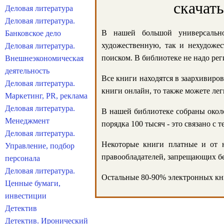
скачат
Деловая литература
Деловая литература.
В нашей большой универсально
Банковское дело
художественную, так и нехудожес
Деловая литература.
поиском. В библиотеке не надо реги
Внешнеэкономическая
деятельность
Все книги находятся в заархивиров
Деловая литература.
книги онлайн, то также можете лег
Маркетинг, PR, реклама
Деловая литература.
В нашей библиотеке собраны около
Менеджмент
порядка 100 тысяч - это связано с
Деловая литература.
Некоторые книги платные и от н
Управление, подбор
правообладателей, запрещающих бе
персонала
Деловая литература.
Остальные 80-90% электронных кни
Ценные бумаги,
инвестиции
Детектив
Детектив. Иронический