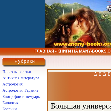
ГЛАВНАЯ - КНИГИ НА MANY-BOOKS.
Рубрики
Полезные статьи
А
Б
В
Г
Античная литература
Астрология
Астрология. Гадание
Биографии и мемуары
Биология
Большая универса
Боевики