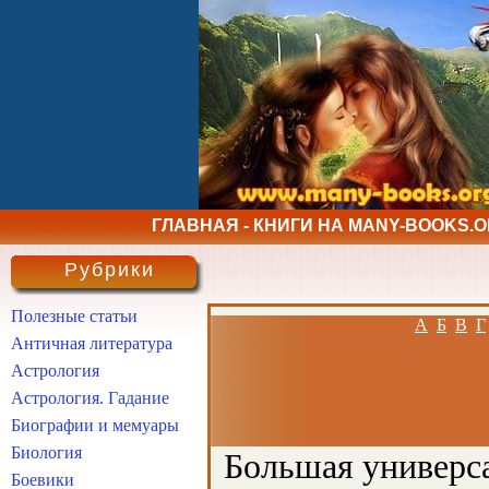
ГЛАВНАЯ - КНИГИ НА MANY-BOOKS.
Рубрики
Полезные статьи
А
Б
В
Г
Античная литература
Астрология
Астрология. Гадание
Биографии и мемуары
Биология
Большая универса
Боевики