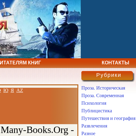
ЧИТАТЕЛЯМ КНИГ
КОНТАКТЫ
Рубрики
Проза. Историческая
Э
Ю
Я
AZ
Проза. Современная
Психология
Публицистика
Путешествия и география
Развлечения
 Many-Books.Org -
Разное