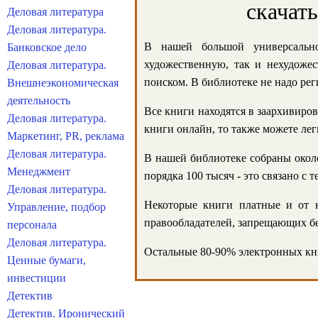
скачат
Деловая литература
Деловая литература.
В нашей большой универсально
Банковское дело
художественную, так и нехудожес
Деловая литература.
поиском. В библиотеке не надо реги
Внешнеэкономическая
деятельность
Все книги находятся в заархивиров
Деловая литература.
книги онлайн, то также можете лег
Маркетинг, PR, реклама
Деловая литература.
В нашей библиотеке собраны около
Менеджмент
порядка 100 тысяч - это связано с
Деловая литература.
Некоторые книги платные и от н
Управление, подбор
правообладателей, запрещающих бе
персонала
Деловая литература.
Остальные 80-90% электронных кни
Ценные бумаги,
инвестиции
Детектив
Детектив. Иронический