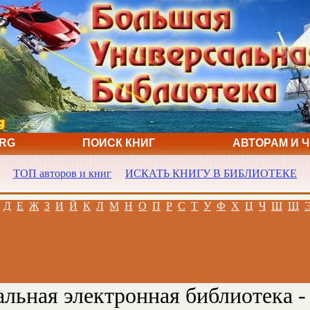
ORG
ПОИСК КНИГ
АВТОРАМ И 
ТОП авторов и книг
ИСКАТЬ КНИГУ В БИБЛИОТЕКЕ
Д
Е
Ж
З
И
Й
К
Л
М
Н
О
П
Р
С
Т
У
Ф
Х
Ц
Ч
Ш
Щ
льная электронная библиотека -