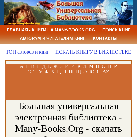
ГЛАВНАЯ - КНИГИ НА MANY-BOOKS.ORG
ПОИСК КНИГ
АВТОРАМ И ЧИТАТЕЛЯМ КНИГ
КОНТАКТЫ
ТОП авторов и книг
ИСКАТЬ КНИГУ В БИБЛИОТЕКЕ
А
Б
В
Г
Д
Е
Ж
З
И
Й
К
Л
М
Н
О
П
Р
С
Т
У
Ф
Х
Ц
Ч
Ш
Щ
Э
Ю
Я
AZ
Большая универсальная
электронная библиотека -
Many-Books.Org - скачать